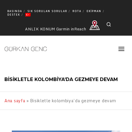
BASINDA
SIK SORULAN SORULAR
ROTA
EKIPMAN
DESTEK
Search
ANLIK KONUM Garmin inReach
Posts Tagged :
BISIKLETLE KOLOMBIYA’DA GEZMEYE DEVAM
Ana sayfa
»
Bisikletle kolombiya’da gezmeye devam